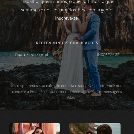
trabalho, quem somos, o que curtimos, o que
sentimos e nossos projetos. Fica com a gente!
Inscreva-se:
RECEBA MINHAS PUBLICAÇÕES
INSCREVA-SE
Nós respeitamos sua caixa de entrada e sua privacidade, você pode
cancelar a inscrição a qualquer momento através das mensagens
recebidas.